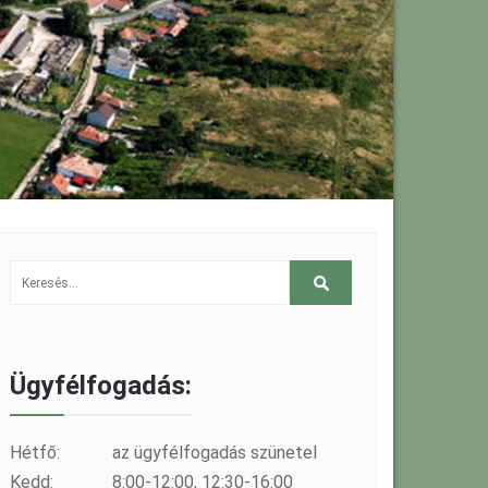
Ügyfélfogadás:
Hétfő:
az ügyfélfogadás szünetel
Kedd:
8:00-12:00, 12:30-16:00