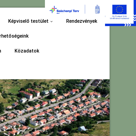
Képviselő testület
Rendezvények
...
rhetőségeink
m
Közadatok