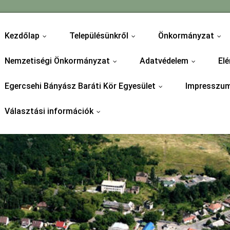
Kezdőlap
Településünkről
Önkormányzat
...
...
...
Nemzetiségi Önkormányzat
Adatvédelem
Elé
...
...
Egercsehi Bányász Baráti Kör Egyesület
Impresszu
...
Választási információk
...