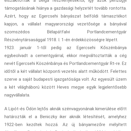
elszakították a belga részvényesektől, így azok pénzügyi
támogatásának hiánya a gazdasági helyzetét tovább rontotta.
Azért, hogy az Egercsehi bányászat belföldi támasztékot
kapjon, a vállalat magyarországi vezetősége a bányával
szomszédos Bélapátfalvi Portlandcementgyár
Részvénytársasággal 1918. I. 1-én érdekközösségre lépett.
1923. január 1-től pedig az Egercsehi Kőszénbánya
egybeolvadt a cementgyárral, ekkor megváltoztatták a cég
nevét Egercsehi Köszénbánya és Portlandcementgyár Rt-re. Ez
időtől a két vállalat központi vezetés alatt működött. Felettes
szerve a saját budapesti igazgatósága volt. Az egyesült üzem
a két világháború között Heves megye egyik legjelentősebb
nagyvállalata.
A Lipót-és Ödön lejtős aknák szénvagyonának kimerülése előtt
határozták el a Beniczky iker aknák létesítését, amelyhez
1922-ben kezdtek hozzá. Az új bányamezőre mélyített