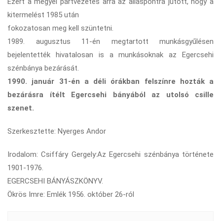
Ezért a megyei pártvezetés arra az álláspontra jutott, hogy a
kitermelést 1985 után
fokozatosan meg kell szüntetni.
1989. augusztus 11-én megtartott munkásgyűlésen
bejelentették hivatalosan is a munkásoknak az Egercsehi
szénbánya bezárását.
1990. január 31-én a déli órákban felszínre hozták a
bezárásra ítélt Egercsehi bányából az utolsó csille
szenet.
Szerkesztette: Nyerges Andor
Irodalom: Csiffáry Gergely:Az Egercsehi szénbánya története
1901-1976.
EGERCSEHI BÁNYÁSZKÖNYV.
Ökrös Imre: Emlék 1956. október 26-ról