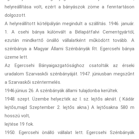
helyreállítása volt, ezért a bányászok zöme a fenntartáson
dolgozott.
A helyreállított kötélpályán megindult a szállítás. 1946. január.
1. A csehi bánya különvált a Bélapátfalvi Cementgyártól,
ezután mindkettő önálló vállalatként működött tovább. A
szénbánya a Magyar Állami Szénbányák Rt. Egercsehi bánya
üzeme lett.
Az Egercsehi Bányaigazgatósághoz csatolták az érseki
uradalom Szarvaskői szénbányáját. 1947. júniusban megszűnt
a Szarvaskői széntermelés.
1946.június 26. A szénbányák állami tulajdonba kerültek.
1948. szept. Üzembe helyezték az I. sz. lejtős aknát. ( Kádár
lejtős,majd Szeptember 2. lejtős akna.) A lejtősakna 580 m
hosszú volt,
lejtése 19 fok.
1950. Egercsehi önálló vállalat lett. Egercsehi Szénbányák