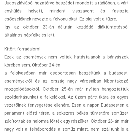
Jugoszláviából hazatérve beszédet mondott a rádióban, a várt
enyhülés helyett, mindent visszavont és fasiszta
csőcseléknek nevezte a felvonulókat. Ez olaj volt a tűzre.
Igy az október 23-án délután kezdődő diáktüntetésből
általános népfelkelés lett.
Kitört forradalom!
Ezek az események nem voltak hatástalanok a bányászok
körében sem. Október 24-én
a felolvasóban már csoportosan beszéltünk a budapesti
eseményekről és az ország nagy városaiban kibontakozó
mozgolódásokról. Október 25-én már nyíltan hangoztattuk
szolidaritásunkat a felkelőkkel. Az üzem párttitkára és egyes
vezetőinek fenyegetése ellenére. Ezen a napon Budapesten a
parlament előtti téren, a sokezres békés tüntetőre sortüzet
zúdítottak és halomra lőtték egy részüket. Október 26-án már
nagy volt a felháborodás a sortűz miatt. nem szálltunk le a