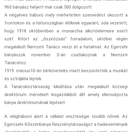
960 bányász helyett már csak 500 dolgozott.
A négyéves háború mely mérhetetlen szenvedést okozott a
frontokon és a hátországban élőknek egyaránt, oda vezetett,
hogy 1918 októberében a monarchia alkotóelemeire esett
szét. Kitört az ,,őszirózsás” forradalom, október végén
megalakult Nemzeti Tanács veszi át a hatalmat. Az Egercehi
bányászok november 3-án csatlakoznak a Nemzeti
Tanácshoz.
1919. mácius10-én bérkövetelés miatt beszüntették a munkát
és sztrájkba léptek.
A Tanácsköztársaság kikiáltása után megalakult községi
direktórium mérsékelt kisgazdákból állt amely ellensúlyozta
bánya direktóriumának lépéseit.
A világháború alatt a vállalat veszteségei tovább nőnek. Az
Egercsehi Kőszénbánya Részvénytársaságot a hadiesemények