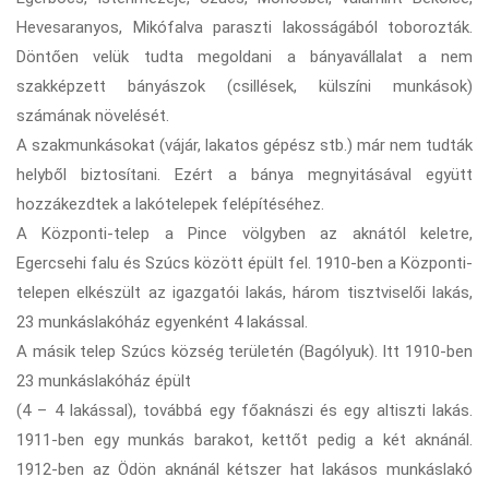
Hevesaranyos, Mikófalva paraszti lakosságából toborozták.
Döntően velük tudta megoldani a bányavállalat a nem
szakképzett bányászok (csillések, külszíni munkások)
számának növelését.
A szakmunkásokat (vájár, lakatos gépész stb.) már nem tudták
helyből biztosítani. Ezért a bánya megnyitásával együtt
hozzákezdtek a lakótelepek felépítéséhez.
A Központi-telep a Pince völgyben az aknától keletre,
Egercsehi falu és Szúcs között épült fel. 1910-ben a Központi-
telepen elkészült az igazgatói lakás, három tisztviselői lakás,
23 munkáslakóház egyenként 4 lakással.
A másik telep Szúcs község területén (Bagólyuk). Itt 1910-ben
23 munkáslakóház épült
(4 – 4 lakással), továbbá egy főaknászi és egy altiszti lakás.
1911-ben egy munkás barakot, kettőt pedig a két aknánál.
1912-ben az Ödön aknánál kétszer hat lakásos munkáslakó