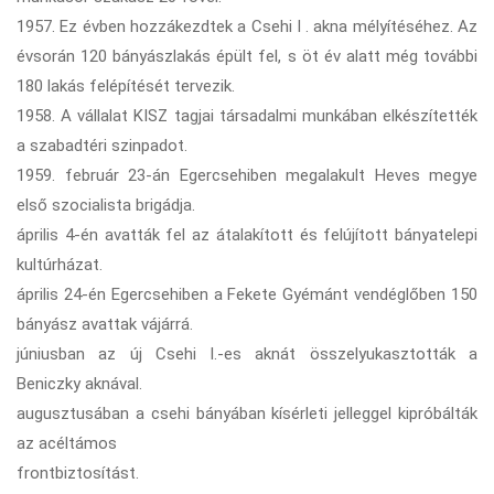
1957. Ez évben hozzákezdtek a Csehi I . akna mélyítéséhez. Az
évsorán 120 bányászlakás épült fel, s öt év alatt még további
180 lakás felépítését tervezik.
1958. A vállalat KISZ tagjai társadalmi munkában elkészítették
a szabadtéri szinpadot.
1959. február 23-án Egercsehiben megalakult Heves megye
első szocialista brigádja.
április 4-én avatták fel az átalakított és felújított bányatelepi
kultúrházat.
április 24-én Egercsehiben a Fekete Gyémánt vendéglőben 150
bányász avattak vájárrá.
júniusban az új Csehi I.-es aknát összelyukasztották a
Beniczky aknával.
augusztusában a csehi bányában kísérleti jelleggel kipróbálták
az acéltámos
frontbiztosítást.