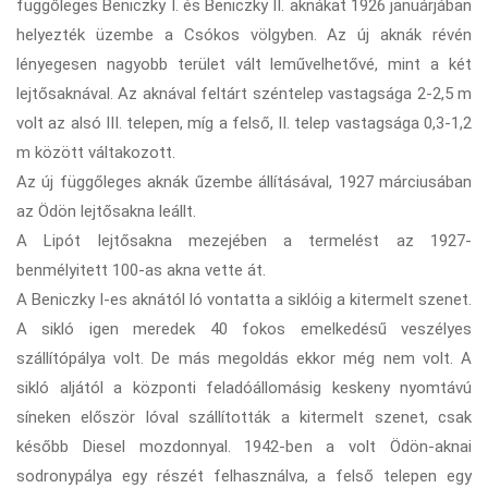
függőleges Beniczky I. és Beniczky II. aknákat 1926 januárjában
helyezték üzembe a Csókos völgyben. Az új aknák révén
lényegesen nagyobb terület vált leművelhetővé, mint a két
lejtősaknával. Az aknával feltárt széntelep vastagsága 2-2,5 m
volt az alsó III. telepen, míg a felső, II. telep vastagsága 0,3-1,2
m között váltakozott.
Az új függőleges aknák űzembe állításával, 1927 márciusában
az Ödön lejtősakna leállt.
A Lipót lejtősakna mezejében a termelést az 1927-
benmélyitett 100-as akna vette át.
A Beniczky I-es aknától ló vontatta a siklóig a kitermelt szenet.
A sikló igen meredek 40 fokos emelkedésű veszélyes
szállítópálya volt. De más megoldás ekkor még nem volt. A
sikló aljától a központi feladóállomásig keskeny nyomtávú
síneken először lóval szállították a kitermelt szenet, csak
később Diesel mozdonnyal. 1942-ben a volt Ödön-aknai
sodronypálya egy részét felhasználva, a felső telepen egy