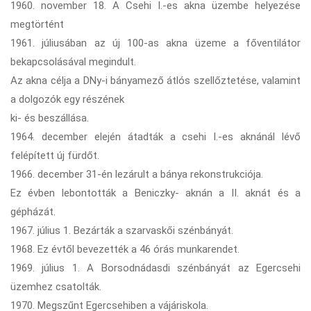
1960. november 18. A Csehi I.-es akna üzembe helyezése
megtörtént
1961. júliusában az új 100-as akna üzeme a főventilátor
bekapcsolásával megindult.
Az akna célja a DNy-i bányamező átlós szellőztetése, valamint
a dolgozók egy részének
ki- és beszállása.
1964. december elején átadták a csehi I.-es aknánál lévő
felépített új fürdőt.
1966. december 31-én lezárult a bánya rekonstrukciója.
Ez évben lebontották a Beniczky- aknán a II. aknát és a
gépházát.
1967. július 1. Bezárták a szarvaskői szénbányát.
1968. Ez évtől bevezették a 46 órás munkarendet.
1969. július 1. A Borsodnádasdi szénbányát az Egercsehi
üzemhez csatolták.
1970. Megszűnt Egercsehiben a vájáriskola.