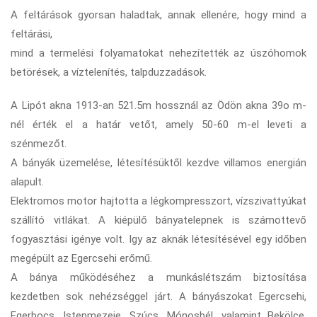
A feltárások gyorsan haladtak, annak ellenére, hogy mind a
feltárási,
mind a termelési folyamatokat nehezítették az úszóhomok
betörések, a víztelenítés, talpduzzadások.
A Lipót akna 1913-an 521.5m hossznál az Ödön akna 39o m-
nél érték el a határ vetőt, amely 50-60 m-el leveti a
szénmezőt.
A bányák üzemelése, létesítésüktől kezdve villamos energián
alapult.
Elektromos motor hajtotta a légkompresszort, vízszivattyúkat
szállító vitlákat. A kiépülő bányatelepnek is számottevő
fogyasztási igénye volt. Igy az aknák létesítésével egy időben
megépült az Egercsehi erőmű.
A bánya működéséhez a munkáslétszám biztosítása
kezdetben sok nehézséggel járt. A bányászokat Egercsehi,
Egerbocs, Istenmezeje, Szúcs, Mónosbél, valamint Bekölce,