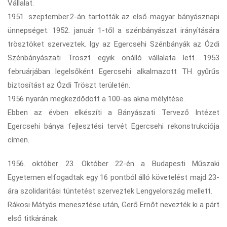
Vállalat.
1951. szeptember.2-án tartották az első magyar bányásznapi
ünnepséget. 1952. január 1-től a szénbányászat irányítására
trösztöket szerveztek. Igy az Egercsehi Szénbányák az Ózdi
Szénbányászati Tröszt egyik önálló vállalata lett. 1953
februárjában legelsőként Egercsehi alkalmazott TH gyűrűs
biztosítást az Ózdi Tröszt területén.
1956 nyarán megkezdődött a 100-as akna mélyítése.
Ebben az évben elkészíti a Bányászati Tervező Intézet
Egercsehi bánya fejlesztési tervét Egercsehi rekonstrukciója
címen.
1956. október 23. Október 22-én a Budapesti Műszaki
Egyetemen elfogadtak egy 16 pontból álló követelést majd 23-
ára szolidaritási tüntetést szerveztek Lengyelország mellett.
Rákosi Mátyás menesztése után, Gerő Ernőt nevezték ki a párt
első titkárának.