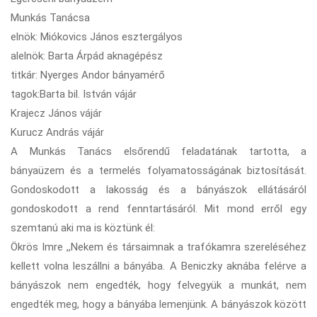
Munkás Tanácsa
elnök: Miókovics János esztergályos
alelnök: Barta Árpád aknagépész
titkár: Nyerges Andor bányamérő
tagok:Barta bil. István vájár
Krajecz János vájár
Kurucz András vájár
A Munkás Tanács elsőrendű feladatának tartotta, a
bányaüzem és a termelés folyamatosságának biztosítását.
Gondoskodott a lakosság és a bányászok ellátásáról
gondoskodott a rend fenntartásáról. Mit mond erről egy
szemtanú aki ma is köztünk él:
Ökrös Imre ,,Nekem és társaimnak a trafókamra szereléséhez
kellett volna leszállni a bányába. A Beniczky aknába felérve a
bányászok nem engedték, hogy felvegyük a munkát, nem
engedték meg, hogy a bányába lemenjünk. A bányászok között