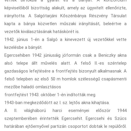
vették birtokba a gyárat és a bányát. A konzorcium
képviselőiből bizottság alakult, amely az ügyvitelt ellenőrizte,
irányította. A Salgótarjáni Kőszénbánya Részvény Társulat
kapta a bánya közvetlen műszaki irányítását, beleértve a
vezetők kiválasztásának hatáskörét is.
1942. június 1-én a Salgó a kinevezett új vezetőkkel vette
kezelésbe a bányát.
Egercsehiben 1942 júniusáig jóformán csak a Beniczky akna
alsó telepe állt művelés alatt. A felső II.-es széntelep
gazdaságos lefejtésére a frontfejtés bizonyult alkalmasnak. A
felső telepben az első 50 m homlok szélességű csapásmenti
mezőbe haladó omlasztásos
frontfejtést 1943. október 1-én indították meg.
1943-ban megkezdődött az I. sz. lejtős akna kihajtása.
A II. világháború harci eseményei először 1944
szeptemberében érintették Egercsehit. Egercsehi és Szúcs
határában ejtőernyővel partizán csoportot dobtak le repülőről.