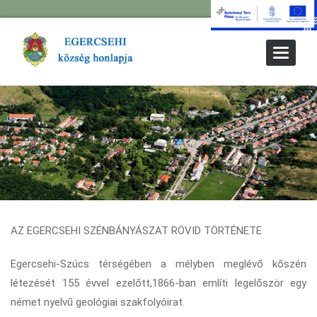
Toggle
Navigat
AZ EGERCSEHI SZÉNBÁNYÁSZAT RÖVID TÖRTÉNETE
Egercsehi-Szúcs térségében a mélyben meglévő kőszén
létezését 155 évvel ezelőtt,1866-ban említi legelőször egy
német nyelvű geológiai szakfolyóirat.