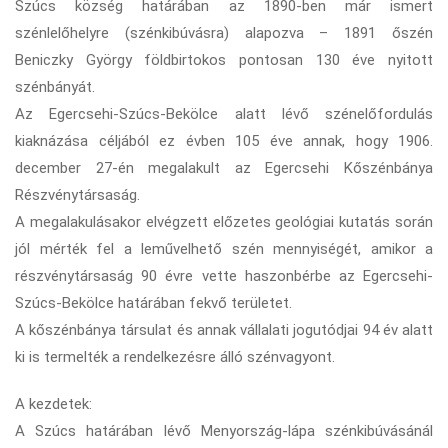
Szúcs község határában az 1890-ben már ismert
szénlelőhelyre (szénkibúvásra) alapozva – 1891 őszén
Beniczky György földbirtokos pontosan 130 éve nyitott
szénbányát.
Az Egercsehi-Szúcs-Bekölce alatt lévő szénelőfordulás
kiaknázása céljából ez évben 105 éve annak, hogy 1906.
december 27-én megalakult az Egercsehi Kőszénbánya
Részvénytársaság.
A megalakulásakor elvégzett előzetes geológiai kutatás során
jól mérték fel a leművelhető szén mennyiségét, amikor a
részvénytársaság 90 évre vette haszonbérbe az Egercsehi-
Szúcs-Bekölce határában fekvő területet.
A kőszénbánya társulat és annak vállalati jogutódjai 94 év alatt
ki is termelték a rendelkezésre álló szénvagyont.
A kezdetek:
A Szúcs határában lévő Menyország-lápa szénkibúvásánál