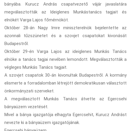
bányába. Kurucz András csapatvezető vájár javaslatára
megválasztották az Ideiglenes Munkástanács tagjait és
elnökét Varga Lajos főmérnököt.
Október 28-án Nagy Imre miniszterelnök bejelentette az
azonnali tűzszünetet és a szovjet csapatokat kivonását
Budapestről.
Október 29-én Varga Lajos az ideiglenes Munkás Tanács
elnöke a tanács tagjai nevében lemondott. Megválasztották a
végleges Munkás Tanács tagjait.
A szovjet csapatok 30-án kivonultak Budapestről. A kormány
elismerte a forradalomban létrejött demokratikusan választott
önkormányzati szerveket.
A megválasztott Munkás Tanács átvette az Egercsehi
bányaüzem vezetését.
Mivel a bánya igazgatója elhagyta Egercsehit, Kurucz Andrást
nevezte ki a bányaüzem igazgatójának.
Egercsehi bányaüzem