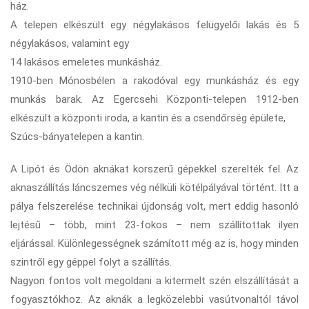
ház.
A telepen elkészült egy négylakásos felügyelői lakás és 5
négylakásos, valamint egy
14 lakásos emeletes munkásház.
1910-ben Mónosbélen a rakodóval egy munkásház és egy
munkás barak. Az Egercsehi Központi-telepen 1912-ben
elkészült a központi iroda, a kantin és a csendőrség épülete,
Szúcs-bányatelepen a kantin.
A Lipót és Ödön aknákat korszerű gépekkel szerelték fel. Az
aknaszállítás láncszemes vég nélküli kötélpályával történt. Itt a
pálya felszerelése technikai újdonság volt, mert eddig hasonló
lejtésű – több, mint 23-fokos – nem szállítottak ilyen
eljárással. Különlegességnek számított még az is, hogy minden
szintről egy géppel folyt a szállítás.
Nagyon fontos volt megoldani a kitermelt szén elszállítását a
fogyasztókhoz. Az aknák a legközelebbi vasútvonaltól távol