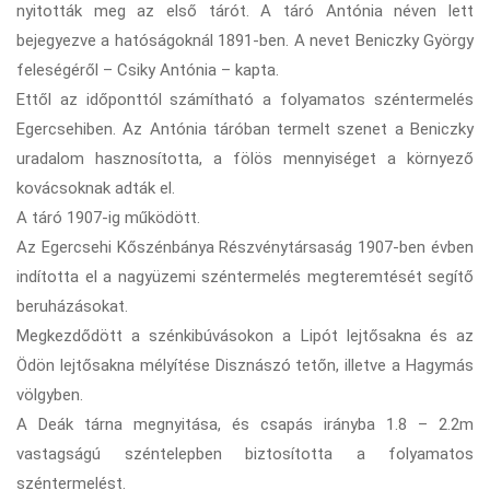
nyitották meg az első tárót. A táró Antónia néven lett
bejegyezve a hatóságoknál 1891-ben. A nevet Beniczky György
feleségéről – Csiky Antónia – kapta.
Ettől az időponttól számítható a folyamatos széntermelés
Egercsehiben. Az Antónia táróban termelt szenet a Beniczky
uradalom hasznosította, a fölös mennyiséget a környező
kovácsoknak adták el.
A táró 1907-ig működött.
Az Egercsehi Kőszénbánya Részvénytársaság 1907-ben évben
indította el a nagyüzemi széntermelés megteremtését segítő
beruházásokat.
Megkezdődött a szénkibúvásokon a Lipót lejtősakna és az
Ödön lejtősakna mélyítése Disznászó tetőn, illetve a Hagymás
völgyben.
A Deák tárna megnyitása, és csapás irányba 1.8 – 2.2m
vastagságú széntelepben biztosította a folyamatos
széntermelést.