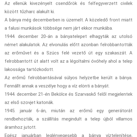
Az ellenük kivezényelt csendőrök és felfegyverzett civilek
között tűzharc alakult ki.
A bánya még decemberben is üzemelt. A közeledő front miatt
a falusi munkások többsége nem járt ekkor munkába.
1944. december 20-án a bányatelepet elhagyták az utolsó
német alakulatok. Az elvonulás előtt azonban felrobbantották
az erőművet és a Szúcs felé vezető út egy szakaszát. A
felrobbantott út alatt volt az a légoltalmi óvóhely ahol a telep
lakossága tartózkodott.
Az erőmű felrobbantásával súlyos helyzetbe került a bánya.
Fennállt annak a veszélye hogy a víz elönti a bányát.
1944. december 21-én Bekölce és Szarvaskő felől megjelentek
az első szovjet katonák.
1945. január 6-án, miután az erőmű egy generátorát
rendbehozták, a szállítás megindult a telep újból villamos
áramhoz jutott.
Egész januárban leglényegesebb a bánya víztelenítése,