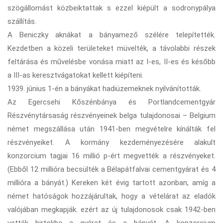
szögállomást közbeiktattak s ezzel kiépült a sodronypálya
szállítás.
A Beniczky aknákat a bányamező szélére telepítették.
Kezdetben a közeli területeket müvelték, a távolabbi részek
feltárása és művelésbe vonása miatt az I-es, II-es és később
a III-as keresztvágatokat kellett kiépíteni.
1939. június 1-én a bányákat hadiüzemeknek nyilvánították.
Az Egercsehi Kőszénbánya és Portlandcementgyár
Részvénytársaság részvényeinek belga tulajdonosai – Belgium
német megszállása után 1941-ben megvételre kínálták fel
részvényeiket. A kormány kezdeményezésére alakult
konzorcium tagjai 16 millió p-ért megvették a részvényeket.
(Ebből 12 millióra becsülték a Bélapátfalvai cementgyárat és 4
millióra a bányát.) Kereken két évig tartott azonban, amíg a
német hatóságok hozzájárultak, hogy a vételárat az eladók
valójában megkapják. ezért az új tulajdonosok csak 1942-ben