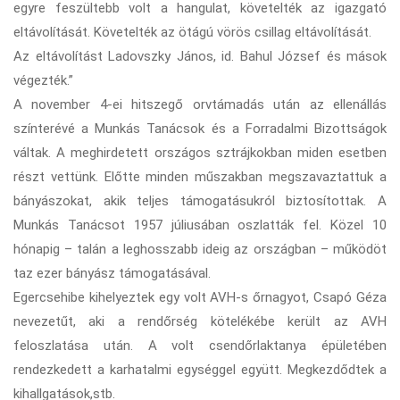
egyre feszültebb volt a hangulat, követelték az igazgató
eltávolítását. Követelték az ötágú vörös csillag eltávolítását.
Az eltávolítást Ladovszky János, id. Bahul József és mások
végezték.”
A november 4-ei hitszegő orvtámadás után az ellenállás
színterévé a Munkás Tanácsok és a Forradalmi Bizottságok
váltak. A meghirdetett országos sztrájkokban miden esetben
részt vettünk. Előtte minden műszakban megszavaztattuk a
bányászokat, akik teljes támogatásukról biztosítottak. A
Munkás Tanácsot 1957 júliusában oszlatták fel. Közel 10
hónapig – talán a leghosszabb ideig az országban – működöt
taz ezer bányász támogatásával.
Egercsehibe kihelyeztek egy volt AVH-s őrnagyot, Csapó Géza
nevezetűt, aki a rendőrség kötelékébe került az AVH
feloszlatása után. A volt csendőrlaktanya épületében
rendezkedett a karhatalmi egységgel együtt. Megkezdődtek a
kihallgatások,stb.