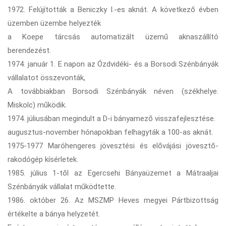
1972. Felújították a Beniczky I.-es aknát. A következő évben
üzemben üzembe helyezték
a Koepe tárcsás automatizált üzemű aknaszállító
berendezést.
1974. január 1. E napon az Ózdvidéki- és a Borsodi Szénbányák
vállalatot összevonták,
A továbbiakban Borsodi Szénbányák néven (székhelye.
Miskolc) működik.
1974. júliusában megindult a D-i bányamező visszafejlesztése.
augusztus-november hónapokban felhagyták a 100-as aknát.
1975-1977 Maróhengeres jövesztési és elővájási jövesztő-
rakodógép kísérletek.
1985. július 1-től az Egercsehi Bányaüzemet a Mátraaljai
Szénbányák vállalat működtette.
1986. október 26. Az MSZMP Heves megyei Pártbizottság
értékelte a bánya helyzetét.