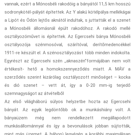
vannak, ezért a Mónosbéli rakodóig a bányától 11,5 km hosszú
sodronykötél-pályát építettek. Az Y alakú kötélpálya mellékágai
a Lipót és Ödön lejtős aknától indultak, s juttatták el a szenet
a Mónosbéli állomásnál épült rakodóhoz. A rakodó mellé
osztályozóművet is építettek. Az Egercsehi bánya Mónosbéli
osztályozója szénmosóval, szárítóval, derítőmedencékkel
1911-re készült el. A szénosztályozást több minden indokolta.
Egyrészt az Egercsehi szén ,,aknaszén”formájában nem volt
értékesít- hető a homokszennyeződés miatt. A MÁV a
szerződés szerint kizárólag osztályozott minőséget – kocka
és dió szenet – vett át, így a 0-20 mm-ig terjedő
szemnagyságot az átvételből
Az első világháború súlyos helyzetbe hozta az Egercsehi
bányát. Az egyik legdöntőbb ok a munkáshiány volt. A
bányaüzem még nem rendelkezett megállapodott
munkásállománnyal és így a bevonulások jobban sújtották,
mint más üzemet. A háború legvégén a korábbi maximálisan