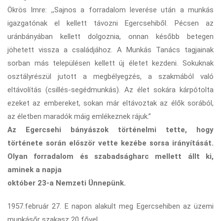
Ökrös Imre: ,,Sajnos a forradalom leverése után a munkás
igazgatónak el kellett távozni Egercsehiből. Pécsen az
uránbányában kellett dolgoznia, onnan később betegen
jöhetett vissza a családjához. A Munkás Tanács tagjainak
sorban más településen kellett új életet kezdeni. Sokuknak
osztályrészül jutott a megbélyegzés, a szakmából való
eltávolítás (csillés-segédmunkás). Az élet sokára kárpótolta
ezeket az embereket, sokan már eltávoztak az élők sorából,
az életben maradók máig emlékeznek rájuk.”
Az Egercsehi bányászok történelmi tette, hogy
története során először vette kezébe sorsa irányítását.
Olyan forradalom és szabadságharc mellett állt ki,
aminek a napja
október 23-a Nemzeti Ünnepünk.
1957.február 27. E napon alakult meg Egercsehiben az üzemi
munkásőr szakasz 20 fővel.