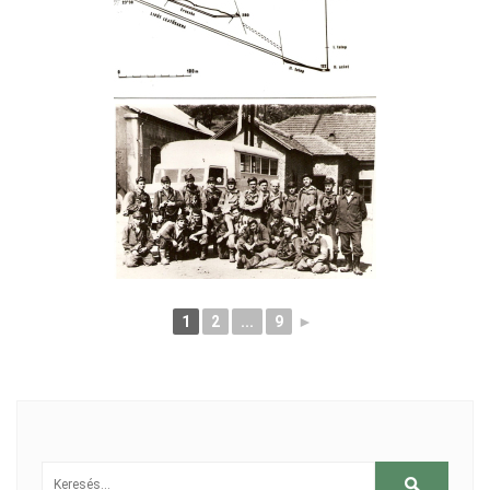
1
2
...
9
►