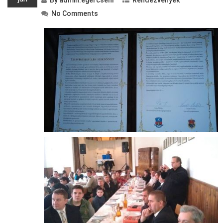
By
admin.egercsehi
Rendezvények
No Comments