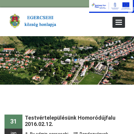
Toggle
Navigat
« Older Entries
Newer Entries «
Testvértelepülésünk Homoródújfalu
31
2016.02.12.
jan