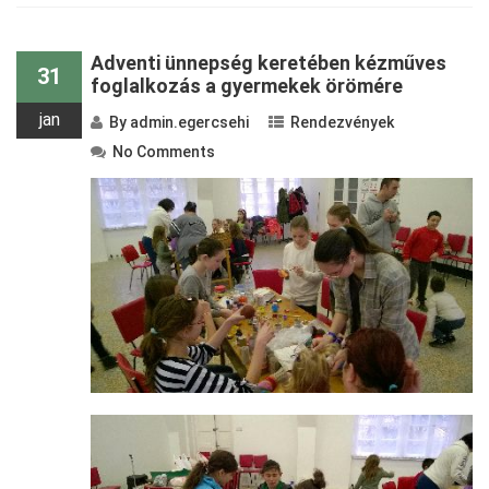
Adventi ünnepség keretében kézműves
31
foglalkozás a gyermekek örömére
jan
By
admin.egercsehi
Rendezvények
No Comments