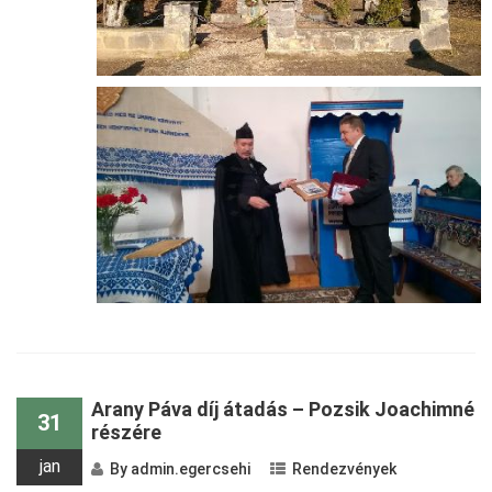
Arany Páva díj átadás – Pozsik Joachimné
31
részére
jan
By
admin.egercsehi
Rendezvények