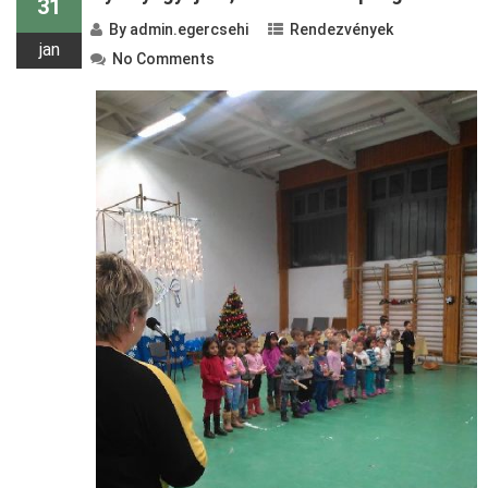
31
By
admin.egercsehi
Rendezvények
jan
No Comments