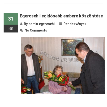
Egercsehi legidősebb embere köszöntése
31
By
admin.egercsehi
Rendezvények
jan
No Comments