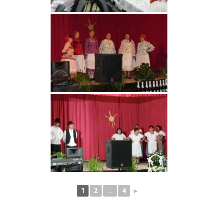
1
2
...
4
►