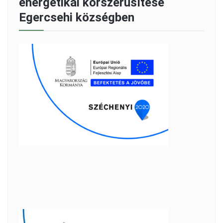
energetikai korszerűsítése
Egercsehi községben