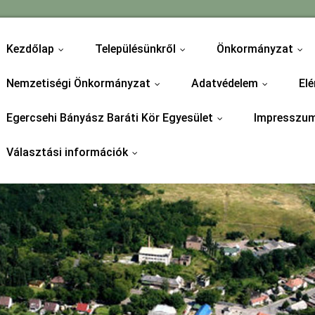
Kezdőlap
Településünkről
Önkormányzat
...
...
...
Nemzetiségi Önkormányzat
Adatvédelem
Elé
...
...
Egercsehi Bányász Baráti Kör Egyesület
Impresszu
...
Választási információk
...