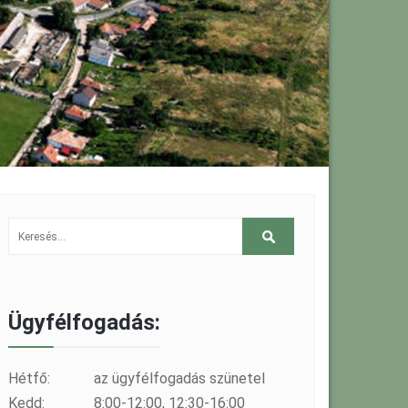
Ügyfélfogadás:
Hétfő:
az ügyfélfogadás szünetel
Kedd:
8:00-12:00, 12:30-16:00