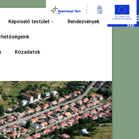
Képviselő testület
Rendezvények
...
rhetőségeink
m
Közadatok