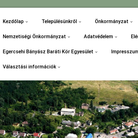
Kezdőlap
Településünkről
Önkormányzat
...
...
...
Nemzetiségi Önkormányzat
Adatvédelem
Elé
...
...
Egercsehi Bányász Baráti Kör Egyesület
Impresszu
...
Választási információk
...