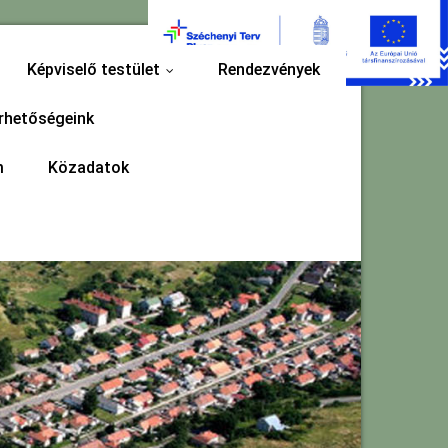
Képviselő testület
Rendezvények
...
rhetőségeink
m
Közadatok