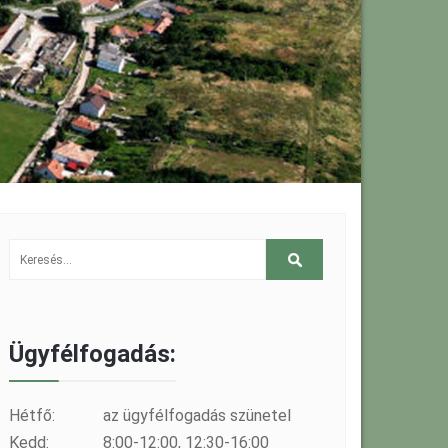
Ügyfélfogadás:
Hétfő:
az ügyfélfogadás szünetel
Kedd:
8:00-12:00, 12:30-16:00