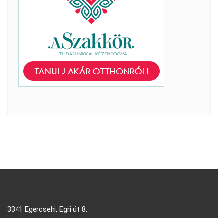
3341 Egercsehi, Egri út 8.