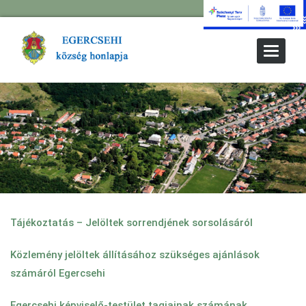
Toggle
Navigat
Tájékoztatás – Jelöltek sorrendjének sorsolásáról
Közlemény jelöltek állításához szükséges ajánlások
számáról Egercsehi
Egercsehi képviselő-testület tagjainak számának