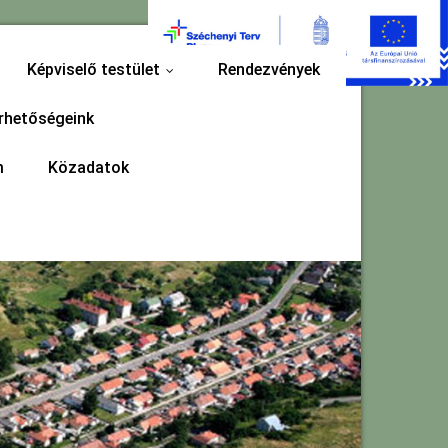
Képviselő testület
Rendezvények
...
rhetőségeink
m
Közadatok