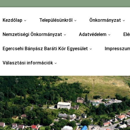
Kezdőlap
Településünkről
Önkormányzat
...
...
...
Nemzetiségi Önkormányzat
Adatvédelem
Elé
...
...
Egercsehi Bányász Baráti Kör Egyesület
Impresszu
...
Választási információk
...