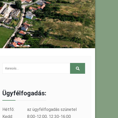
Ügyfélfogadás:
Hétfő:
az ügyfélfogadás szünetel
Kedd:
8:00-12:00, 12:30-16:00