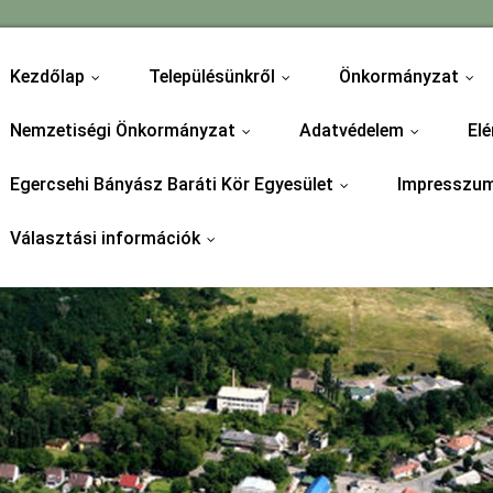
Kezdőlap
Településünkről
Önkormányzat
...
...
...
Nemzetiségi Önkormányzat
Adatvédelem
Elé
...
...
Egercsehi Bányász Baráti Kör Egyesület
Impresszu
...
Választási információk
...