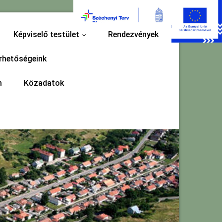
Képviselő testület
Rendezvények
...
rhetőségeink
m
Közadatok