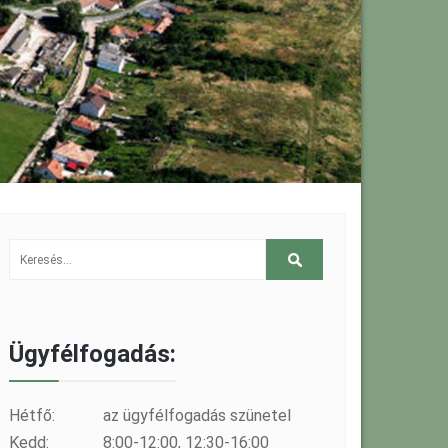
Ügyfélfogadás:
Hétfő:
az ügyfélfogadás szünetel
Kedd:
8:00-12:00, 12:30-16:00