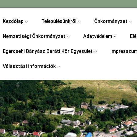
Kezdőlap
Településünkről
Önkormányzat
...
...
...
Nemzetiségi Önkormányzat
Adatvédelem
Elé
...
...
Egercsehi Bányász Baráti Kör Egyesület
Impresszu
...
Választási információk
...