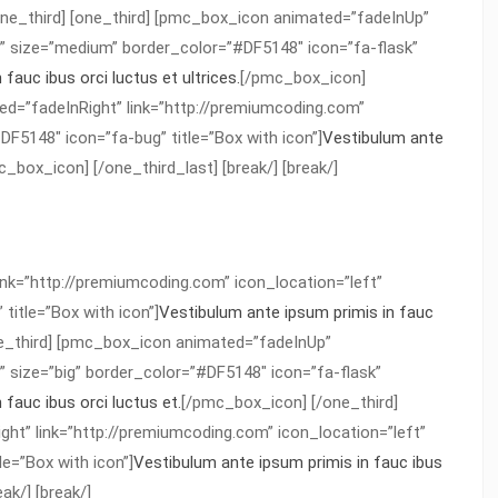
ne_third] [one_third] [pmc_box_icon animated=”fadeInUp”
t” size=”medium” border_color=”#DF5148″ icon=”fa-flask”
fauc ibus orci luctus et ultrices.
[/pmc_box_icon]
ed=”fadeInRight” link=”http://premiumcoding.com”
F5148″ icon=”fa-bug” title=”Box with icon”]
Vestibulum ante
c_box_icon] [/one_third_last] [break/] [break/]
nk=”http://premiumcoding.com” icon_location=”left”
title=”Box with icon”]
Vestibulum ante ipsum primis in fauc
ne_third] [pmc_box_icon animated=”fadeInUp”
” size=”big” border_color=”#DF5148″ icon=”fa-flask”
fauc ibus orci luctus et.
[/pmc_box_icon] [/one_third]
ht” link=”http://premiumcoding.com” icon_location=”left”
le=”Box with icon”]
Vestibulum ante ipsum primis in fauc ibus
ak/] [break/]