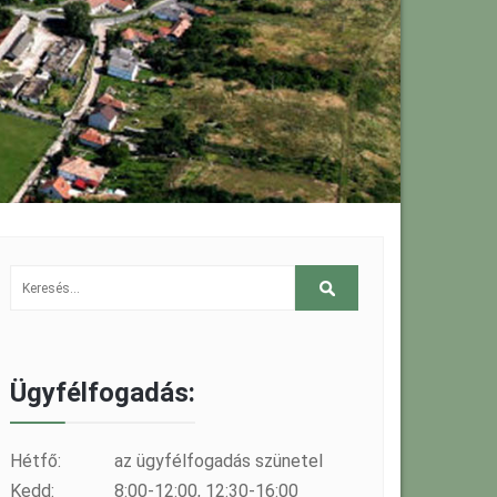
Ügyfélfogadás:
Hétfő:
az ügyfélfogadás szünetel
Kedd:
8:00-12:00, 12:30-16:00