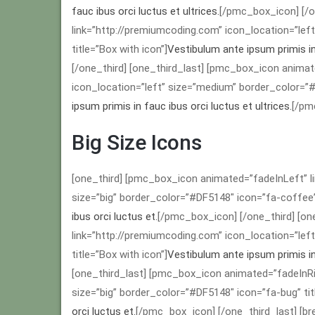
fauc ibus orci luctus et ultrices.
[/pmc_box_icon] [/o
link=”http://premiumcoding.com” icon_location=”lef
title=”Box with icon”]
Vestibulum ante ipsum primis in 
[/one_third] [one_third_last] [pmc_box_icon animat
icon_location=”left” size=”medium” border_color=”#D
ipsum primis in fauc ibus orci luctus et ultrices.
[/pm
Big Size Icons
[one_third] [pmc_box_icon animated=”fadeInLeft” li
size=”big” border_color=”#DF5148″ icon=”fa-coffee” 
ibus orci luctus et.
[/pmc_box_icon] [/one_third] [o
link=”http://premiumcoding.com” icon_location=”left
title=”Box with icon”]
Vestibulum ante ipsum primis in 
[one_third_last] [pmc_box_icon animated=”fadeInRig
size=”big” border_color=”#DF5148″ icon=”fa-bug” tit
orci luctus et.
[/pmc_box_icon] [/one_third_last] [bre