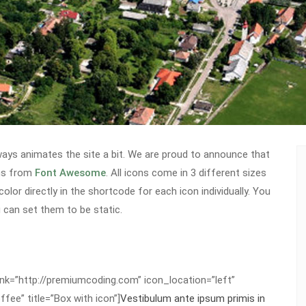
ys animates the site a bit. We are proud to announce that
ons from
Font Awesome
. All icons come in 3 different sizes
lor directly in the shortcode for each icon individually. You
 can set them to be static.
nk=”http://premiumcoding.com” icon_location=”left”
ee” title=”Box with icon”]
Vestibulum ante ipsum primis in