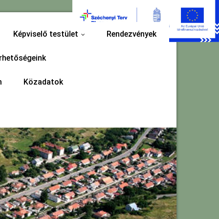
Képviselő testület
Rendezvények
...
rhetőségeink
m
Közadatok