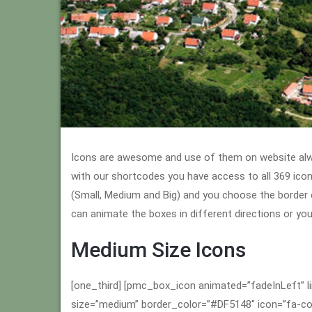
Icons are awesome and use of them on website alwa
with our shortcodes you have access to all 369 ic
(Small, Medium and Big) and you choose the border co
can animate the boxes in different directions or you
Medium Size Icons
[one_third] [pmc_box_icon animated=”fadeInLeft” li
size=”medium” border_color=”#DF5148″ icon=”fa-coff