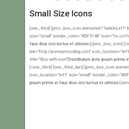
Small Size Icons
[one_third] [pmc_box_icon animated=”fadeInLeft” li
size=”small” border_color=”#DF5148″ icon=”fa-coffee
fauc ibus orci luctus et ultrices.
[/pmc_box_icon] [/o
link=”http://premiumcoding.com” icon_location=”left
title=”Box with icon”]
Vestibulum ante ipsum primis in 
[/one_third] [one_third_last] [pmc_box_icon animat
icon_location=”left” size=”small” border_color=”#DF5
ipsum primis in fauc ibus orci luctus et ultrices.
[/pm