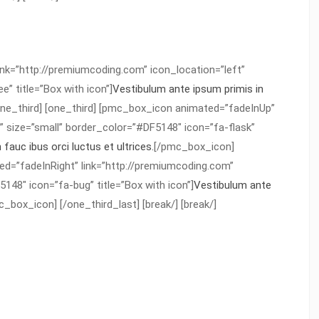
nk=”http://premiumcoding.com” icon_location=”left”
” title=”Box with icon”]
Vestibulum ante ipsum primis in
ne_third] [one_third] [pmc_box_icon animated=”fadeInUp”
” size=”small” border_color=”#DF5148″ icon=”fa-flask”
fauc ibus orci luctus et ultrices.
[/pmc_box_icon]
ed=”fadeInRight” link=”http://premiumcoding.com”
148″ icon=”fa-bug” title=”Box with icon”]
Vestibulum ante
c_box_icon] [/one_third_last] [break/] [break/]