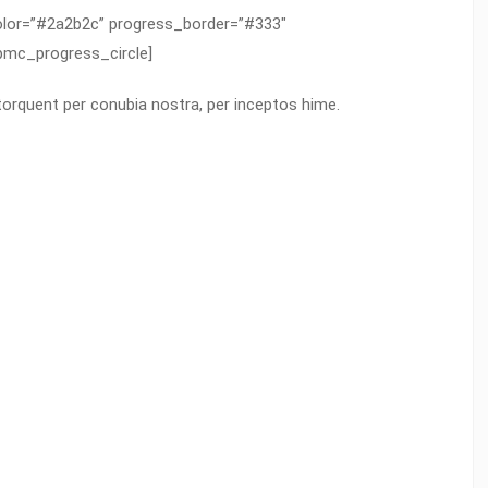
olor=”#2a2b2c” progress_border=”#333″
pmc_progress_circle]
 torquent per conubia nostra, per inceptos hime.