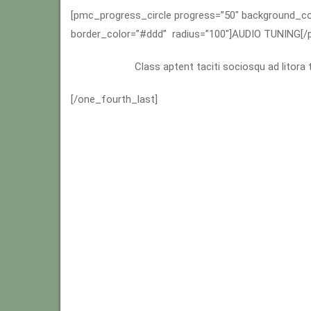
[pmc_progress_circle progress=”50″ background_c
border_color=”#ddd” radius=”100″]AUDIO TUNING[/
Class aptent taciti sociosqu ad litora
[/one_fourth_last]