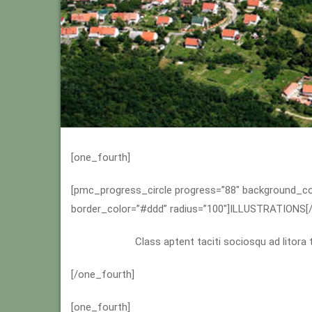
[one_fourth]
[pmc_progress_circle progress=”88″ background_c
border_color=”#ddd” radius=”100″]ILLUSTRATIONS[
Class aptent taciti sociosqu ad litora
[/one_fourth]
[one_fourth]