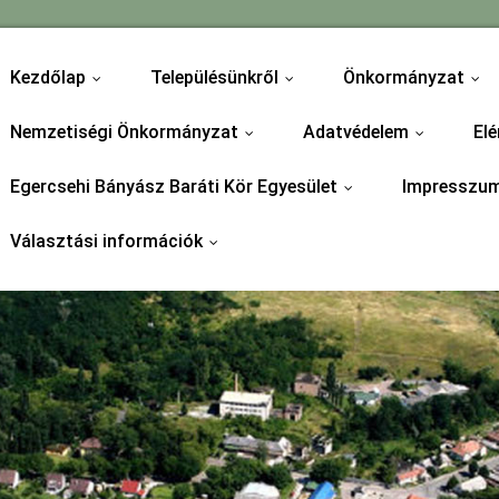
Kezdőlap
Településünkről
Önkormányzat
...
...
...
Nemzetiségi Önkormányzat
Adatvédelem
Elé
...
...
Egercsehi Bányász Baráti Kör Egyesület
Impresszu
...
Választási információk
...