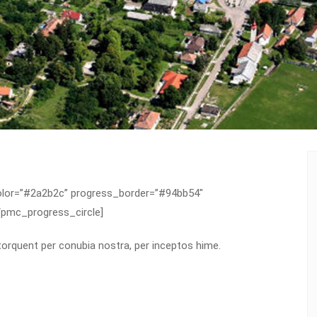
olor=”#2a2b2c” progress_border=”#94bb54″
/pmc_progress_circle]
 torquent per conubia nostra, per inceptos hime.