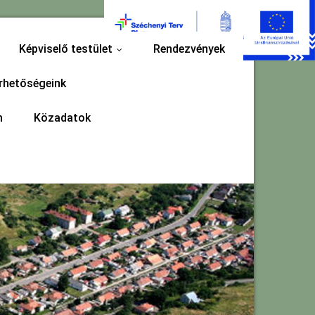
Képviselő testület
Rendezvények
...
rhetőségeink
m
Közadatok