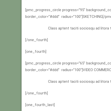
[pmc_progress_circle progress=”95″ background_c
border_color=”#ddd” radius=”100″]SKETCHING[/pmc
Class aptent taciti sociosqu ad litora
[/one_fourth]
[one_fourth]
[pmc_progress_circle progress=”65″ background_c
border_color=”#ddd” radius=”100″]VIDEO COMMERC
Class aptent taciti sociosqu ad litora
[/one_fourth]
[one_fourth_last]