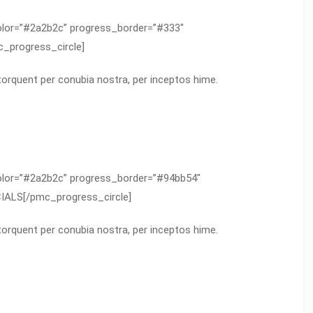
olor=”#2a2b2c” progress_border=”#333″
_progress_circle]
 torquent per conubia nostra, per inceptos hime.
olor=”#2a2b2c” progress_border=”#94bb54″
IALS[/pmc_progress_circle]
 torquent per conubia nostra, per inceptos hime.