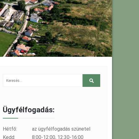
Ügyfélfogadás:
Hétfő:
az ügyfélfogadás szünetel
Kedd:
8:00-12:00, 12:30-16:00