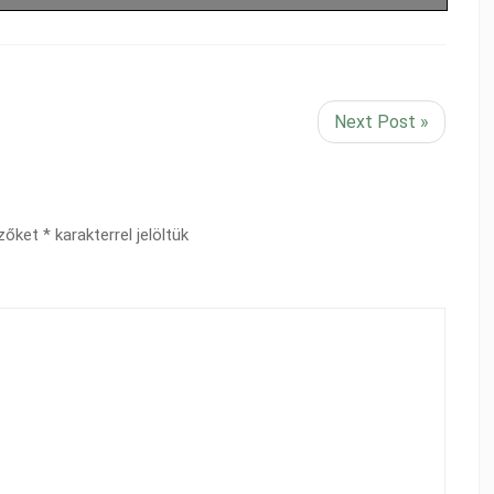
Next Post »
ezőket
*
karakterrel jelöltük