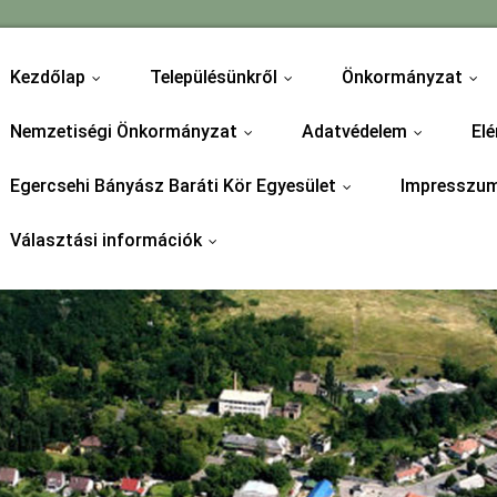
Kezdőlap
Településünkről
Önkormányzat
...
...
...
Nemzetiségi Önkormányzat
Adatvédelem
Elé
...
...
Egercsehi Bányász Baráti Kör Egyesület
Impresszu
...
Választási információk
...