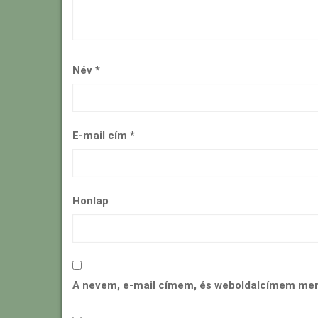
Név
*
E-mail cím
*
Honlap
A nevem, e-mail címem, és weboldalcímem me