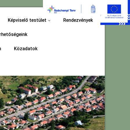
Képviselő testület
Rendezvények
...
rhetőségeink
m
Közadatok