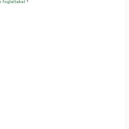
n foglaltakat
*