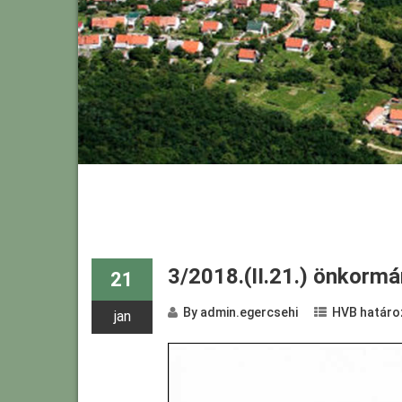
3/2018.(II.21.) önkormá
21
By
admin.egercsehi
HVB határo
jan