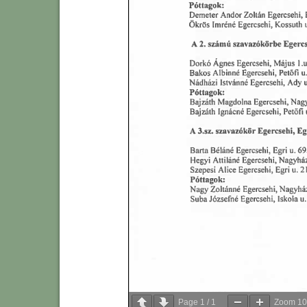
Page
1
/
1
Zoom
1