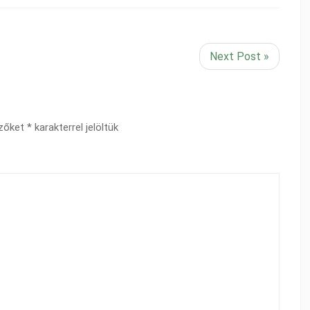
Next Post »
ezőket
*
karakterrel jelöltük