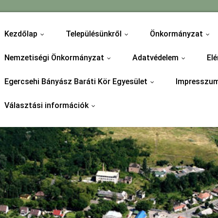
Kezdőlap
Településünkről
Önkormányzat
...
...
...
Nemzetiségi Önkormányzat
Adatvédelem
Elé
...
...
Egercsehi Bányász Baráti Kör Egyesület
Impresszu
...
Választási információk
...