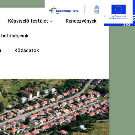
Képviselő testület
Rendezvények
...
rhetőségeink
m
Közadatok