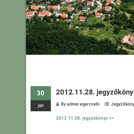
2012.11.28. jegyzőköny
30
By
admin.egercsehi
Jegyzőköny
jan
2012.11.28. jegyzőkönyv >>