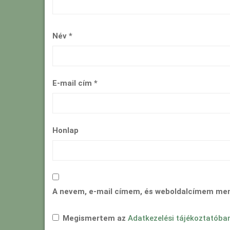
Név
*
E-mail cím
*
Honlap
A nevem, e-mail címem, és weboldalcímem me
Megismertem az
Adatkezelési tájékoztatóba