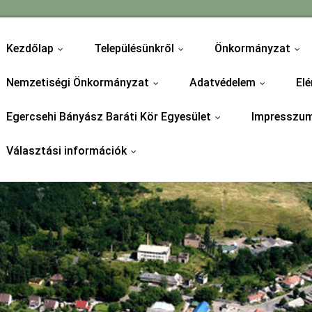
Kezdőlap
Településünkről
Önkormányzat
...
...
...
Nemzetiségi Önkormányzat
Adatvédelem
Elé
...
...
Egercsehi Bányász Baráti Kör Egyesület
Impresszu
...
Választási információk
...