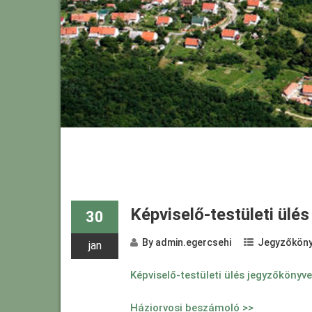
Képviselő-testületi ülé
30
By
admin.egercsehi
Jegyzőköny
jan
Képviselő-testületi ülés jegyzőkönyv
Háziorvosi beszámoló >>