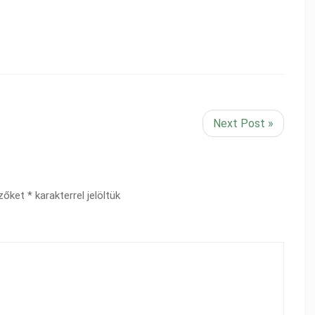
Next Post »
ezőket
*
karakterrel jelöltük