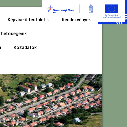
Képviselő testület
Rendezvények
...
rhetőségeink
m
Közadatok