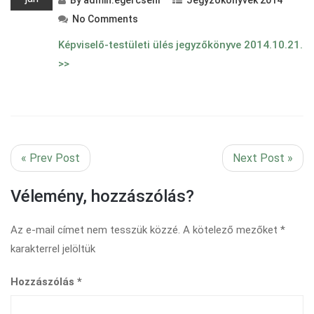
By
admin.egercsehi
Jegyzőkönyvek 2014
No Comments
Képviselő-testületi ülés jegyzőkönyve 2014.10.21.
>>
« Prev Post
Next Post »
Vélemény, hozzászólás?
Az e-mail címet nem tesszük közzé.
A kötelező mezőket
*
karakterrel jelöltük
Hozzászólás
*