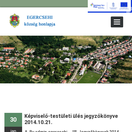
Toggle
Navigat
Képviselő-testületi ülés jegyzőkönyve
30
2014.10.21.
jan