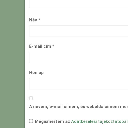
Név
*
E-mail cím
*
Honlap
A nevem, e-mail címem, és weboldalcímem me
Megismertem az
Adatkezelési tájékoztatóba