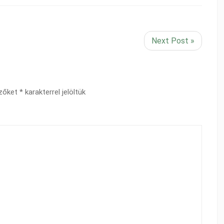
Next Post »
ezőket
*
karakterrel jelöltük