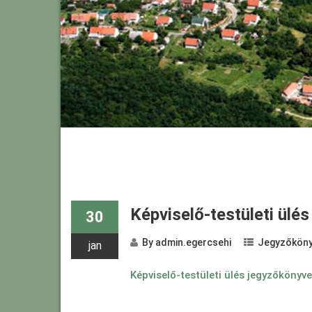
Képviselő-testületi ülé
30
By
admin.egercsehi
Jegyzőköny
jan
Képviselő-testületi ülés jegyzőkönyv