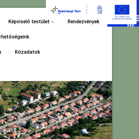
Képviselő testület
Rendezvények
...
rhetőségeink
m
Közadatok