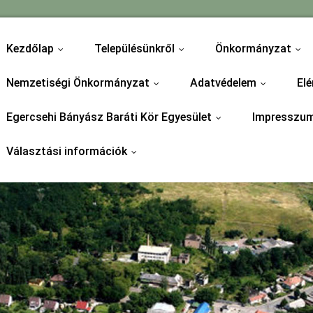
Kezdőlap
Településünkről
Önkormányzat
...
...
...
Nemzetiségi Önkormányzat
Adatvédelem
Elé
...
...
Egercsehi Bányász Baráti Kör Egyesület
Impresszu
...
Választási információk
...