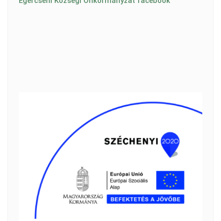
Egercsehi Községi Önkormányzat facebook