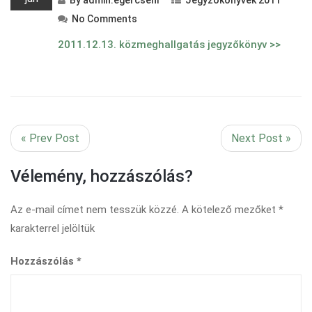
By
admin.egercsehi
Jegyzőkönyvek 2011
No Comments
2011.12.13. közmeghallgatás jegyzőkönyv >>
« Prev Post
Next Post »
Vélemény, hozzászólás?
Az e-mail címet nem tesszük közzé.
A kötelező mezőket
*
karakterrel jelöltük
Hozzászólás
*