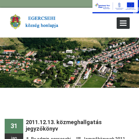
Toggle
Navigat
2011.12.13. közmeghallgatás
31
jegyzőkönyv
jan