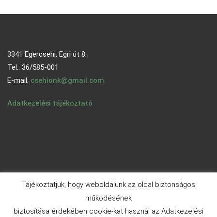
3341 Egercsehi, Egri út 8.
Tel.: 36/585-001
E-mail:
csehionk@gmail.com
Adatkezelési tájékoztató
Tájékoztatjuk, hogy weboldalunk az oldal biztonságos
működésének
biztosítása érdekében cookie-kat használ az Adatkezelési