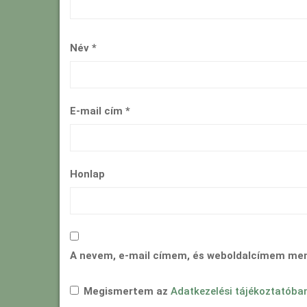
Név
*
E-mail cím
*
Honlap
A nevem, e-mail címem, és weboldalcímem me
Megismertem az
Adatkezelési tájékoztatóba