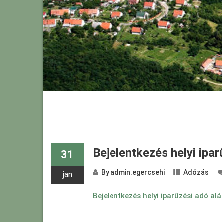
Bejelentkezés helyi ipa
31
By
admin.egercsehi
Adózás
jan
Bejelentkezés helyi iparűzési adó al