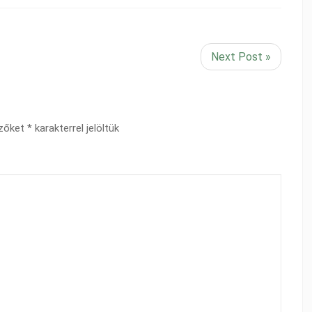
Next Post »
ezőket
*
karakterrel jelöltük