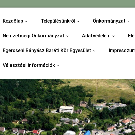
Kezdőlap
Településünkről
Önkormányzat
...
...
...
Nemzetiségi Önkormányzat
Adatvédelem
Elé
...
...
Egercsehi Bányász Baráti Kör Egyesület
Impresszu
...
Választási információk
...