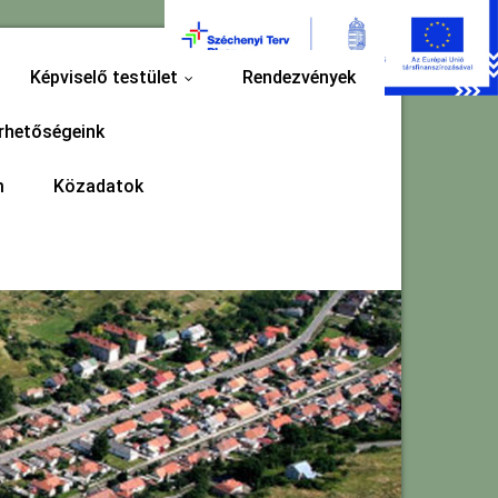
Képviselő testület
Rendezvények
...
rhetőségeink
m
Közadatok