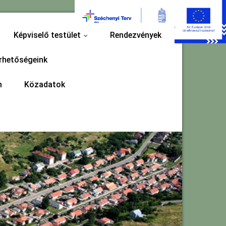
Képviselő testület
Rendezvények
...
rhetőségeink
m
Közadatok