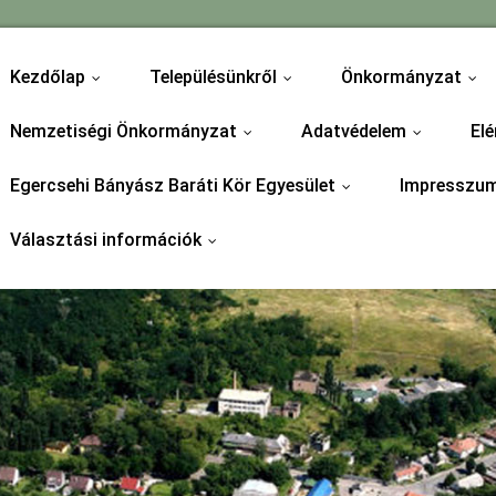
Kezdőlap
Településünkről
Önkormányzat
...
...
...
Nemzetiségi Önkormányzat
Adatvédelem
Elé
...
...
Egercsehi Bányász Baráti Kör Egyesület
Impresszu
...
Választási információk
...