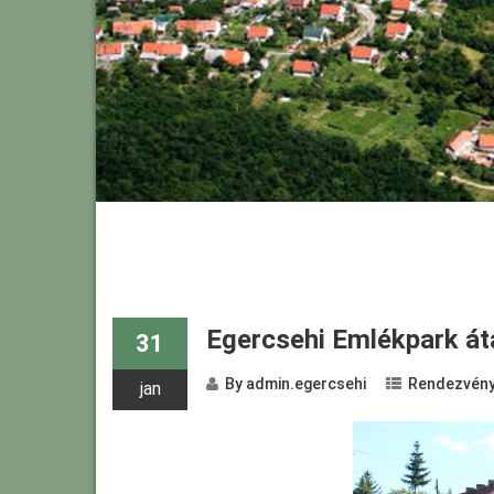
Egercsehi Emlékpark át
31
By
admin.egercsehi
Rendezvén
jan