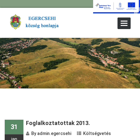
Toggle
Navigat
Foglalkoztatottak 2013.
31
By
admin.egercsehi
Költségvetés
jan