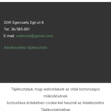
3341 Egercsehi, Egri út 8.
Tel.: 36/585-001
E-mail:
csehionk@gmail.com
Adatkezelési tájékoztató
Tájékoztatjuk, hogy weboldalunk az oldal biztonságos
működésének
biztosítása érdekében cookie-kat használ az Adatkezelési
© 2026 - egercsehi.hu | Aneeq WordPress Theme By
A WP
Tájékoztatónkban