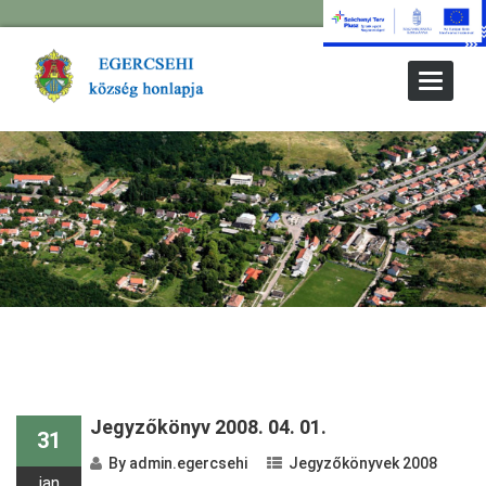
Toggle
Navigat
Jegyzőkönyv 2008. 04. 01.
31
By
admin.egercsehi
Jegyzőkönyvek 2008
jan