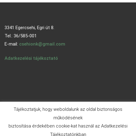
3341 Egercsehi, Egri út 8.
Tel.: 36/585-001
E-mail:
csehionk@gmail.com
Adatkezelési tájékoztató
Tájékoztatjuk, hogy weboldalunk az oldal biztonságos
működésének
biztosítása érdekében cookie-kat használ az Adatkezelési
© 2026 - egercsehi.hu | Aneeq WordPress Theme By
A WP
Tájékoztatónkban