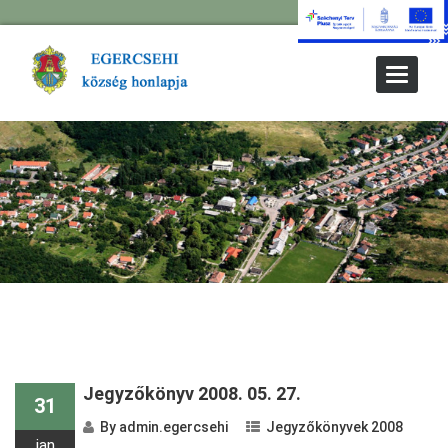
Toggle
Navigat
Jegyzőkönyv 2008. 05. 27.
31
By
admin.egercsehi
Jegyzőkönyvek 2008
jan