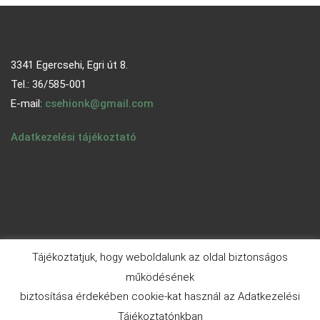
3341 Egercsehi, Egri út 8.
Tel.: 36/585-001
E-mail:
csehionk@gmail.com
Adatkezelési tájékoztató
Tájékoztatjuk, hogy weboldalunk az oldal biztonságos
működésének
biztosítása érdekében cookie-kat használ az Adatkezelési
© 2026 - egercsehi.hu | Aneeq WordPress Theme By
A WP
Tájékoztatónkban