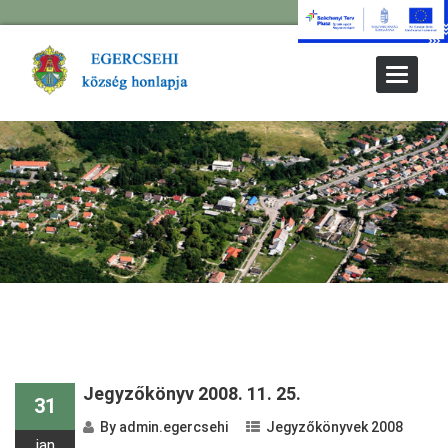
Toggle
Navigat
Jegyzőkönyv 2008. 11. 25.
31
By
admin.egercsehi
Jegyzőkönyvek 2008
jan