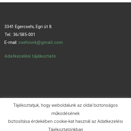
3341 Egercsehi, Egri út 8.
Tel.: 36/585-001
E-mail:
csehionk@gmail.com
Adatkezelési tájékoztató
Tájékoztatjuk, hogy weboldalunk az oldal biztonságos
működésének
biztosítása érdekében cookie-kat használ az Adatkezelési
© 2026 - egercsehi.hu | Aneeq WordPress Theme By
A WP
Tájékoztatónkban