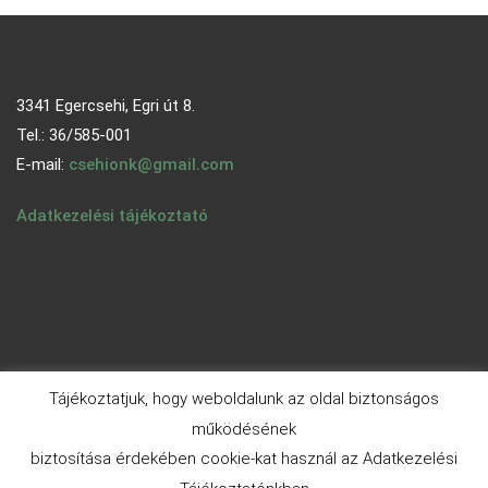
3341 Egercsehi, Egri út 8.
Tel.: 36/585-001
E-mail:
csehionk@gmail.com
Adatkezelési tájékoztató
Tájékoztatjuk, hogy weboldalunk az oldal biztonságos
működésének
biztosítása érdekében cookie-kat használ az Adatkezelési
© 2026 - egercsehi.hu | Aneeq WordPress Theme By
A WP