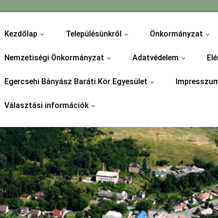
Kezdőlap
Településünkről
Önkormányzat
...
...
...
Nemzetiségi Önkormányzat
Adatvédelem
Elé
...
...
Egercsehi Bányász Baráti Kör Egyesület
Impresszu
...
Választási információk
...