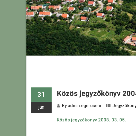
Közös jegyzőkönyv 2008
31
By
admin.egercsehi
Jegyzőköny
jan
Közös jegyzőkönyv 2008. 03. 05.