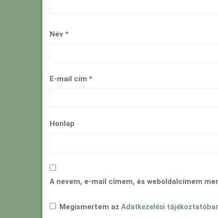
Név
*
E-mail cím
*
Honlap
A nevem, e-mail címem, és weboldalcímem me
Megismertem az
Adatkezelési tájékoztatóba