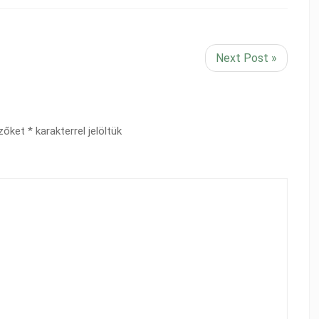
Next Post »
ezőket
*
karakterrel jelöltük