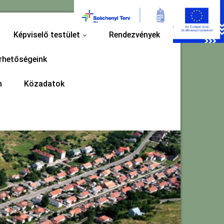
Képviselő testület
Rendezvények
...
rhetőségeink
m
Közadatok