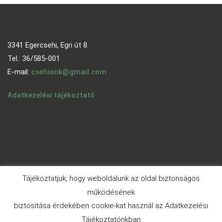
3341 Egercsehi, Egri út 8.
Tel.: 36/585-001
E-mail:
csehionk@gmail.com
Adatkezelési tájékoztató
Tájékoztatjuk, hogy weboldalunk az oldal biztonságos
működésének
biztosítása érdekében cookie-kat használ az Adatkezelési
© 2026 - egercsehi.hu | Aneeq WordPress Theme By
A WP
Tájékoztatónkban