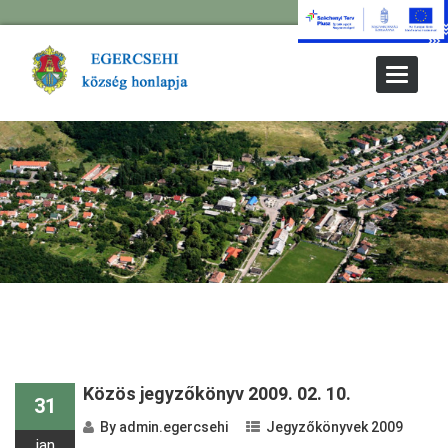
Toggle
Navigat
Közös jegyzőkönyv 2009. 02. 10.
31
By
admin.egercsehi
Jegyzőkönyvek 2009
jan