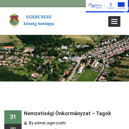
Toggle
Navigat
Nemzetiségi Önkormányzat – Tagok
31
By
admin.egercsehi
jan