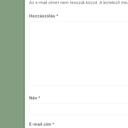
Az e-mail címet nem tesszük közzé.
A kötelező m
Hozzászólás
*
Név
*
E-mail cím
*