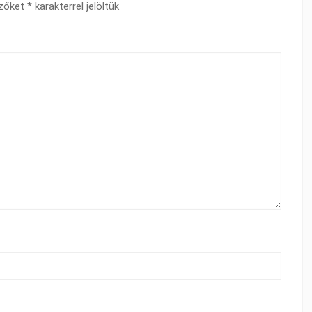
ezőket
*
karakterrel jelöltük