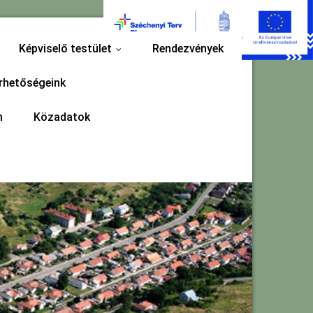
Képviselő testület
Rendezvények
...
rhetőségeink
m
Közadatok