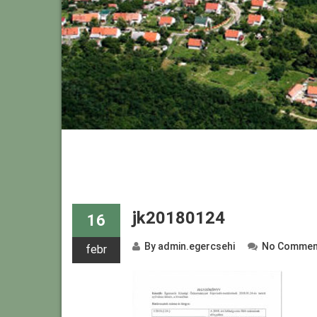
jk20180124
16
By
admin.egercsehi
No Commen
febr