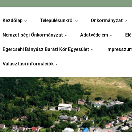
Kezdőlap
Településünkről
Önkormányzat
...
...
...
Nemzetiségi Önkormányzat
Adatvédelem
Elé
...
...
Egercsehi Bányász Baráti Kör Egyesület
Impresszu
...
Választási információk
...