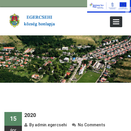
Toggle
Navigat
2020
15
By
admin.egercsehi
No Comments
ápr