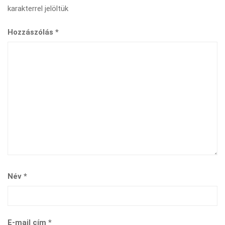
karakterrel jelöltük
Hozzászólás
*
Név
*
E-mail cím
*