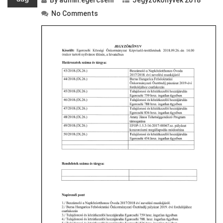
By
admin.egercsehi
Jegyzőkönyvek 2018
No Comments