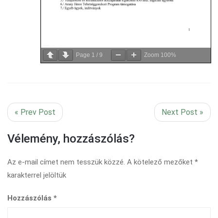
Page
1
/
9
Zoom
100%
« Prev Post
Next Post »
Vélemény, hozzászólás?
Az e-mail címet nem tesszük közzé.
A kötelező mezőket
*
karakterrel jelöltük
Hozzászólás
*