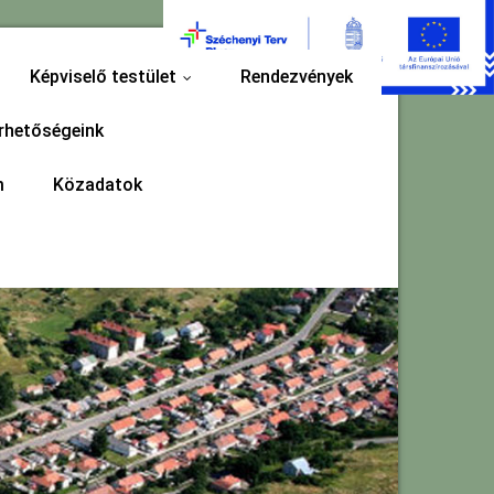
Képviselő testület
Rendezvények
...
rhetőségeink
m
Közadatok