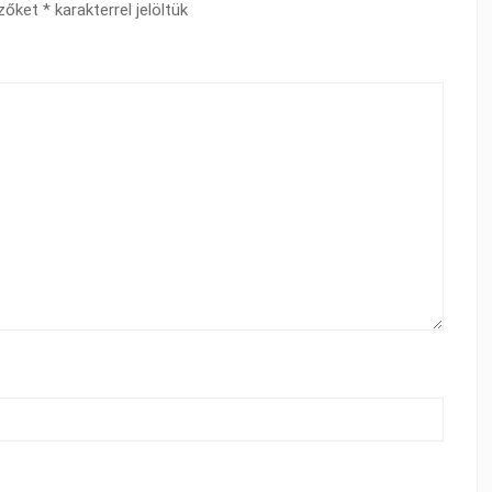
ezőket
*
karakterrel jelöltük