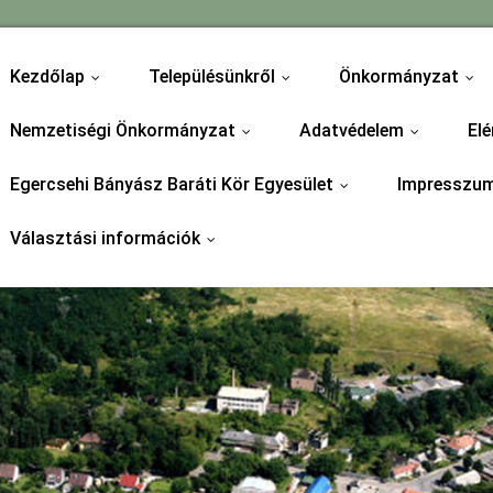
Kezdőlap
Településünkről
Önkormányzat
...
...
...
Nemzetiségi Önkormányzat
Adatvédelem
Elé
...
...
Egercsehi Bányász Baráti Kör Egyesület
Impresszu
...
Választási információk
...