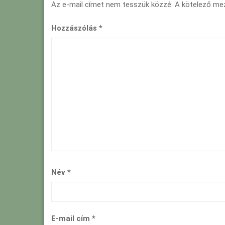
Az e-mail címet nem tesszük közzé.
A kötelező m
Hozzászólás
*
Név
*
E-mail cím
*