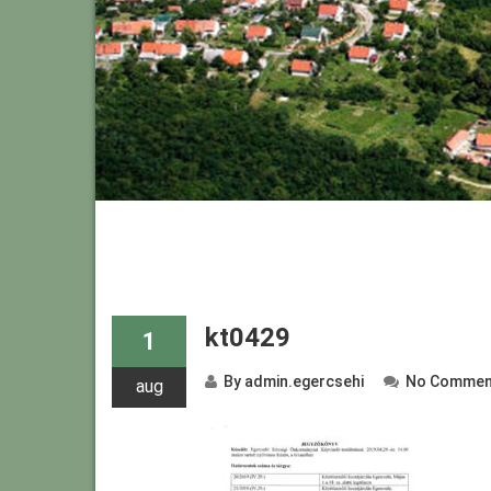
kt0429
1
By
admin.egercsehi
No Commen
aug