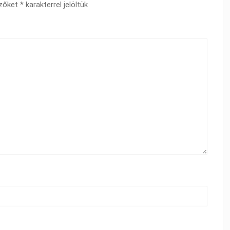
ezőket
*
karakterrel jelöltük