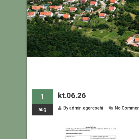
kt.06.26
1
By
admin.egercsehi
No Commen
aug