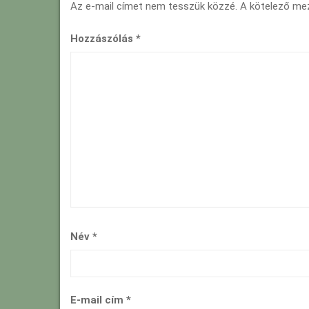
Az e-mail címet nem tesszük közzé.
A kötelező m
Hozzászólás
*
Név
*
E-mail cím
*