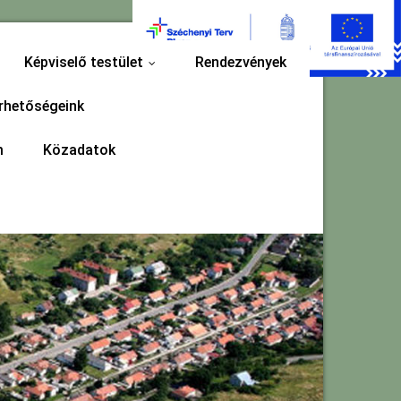
Képviselő testület
Rendezvények
...
rhetőségeink
m
Közadatok