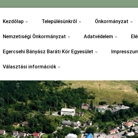
Kezdőlap
Településünkről
Önkormányzat
...
...
...
Nemzetiségi Önkormányzat
Adatvédelem
Elé
...
...
Egercsehi Bányász Baráti Kör Egyesület
Impresszu
...
Választási információk
...