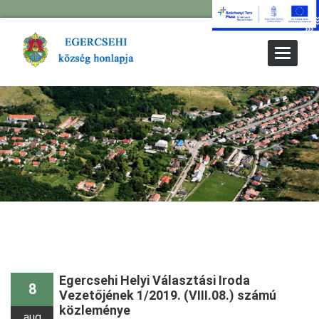
Toggle
Navigat
Egercsehi Helyi Választási Iroda
8
Vezetőjének 1/2019. (VIII.08.) számú
közleménye
aug