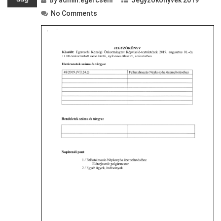
By
admin.egercsehi
Jegyzőkönyvek 2019
No Comments