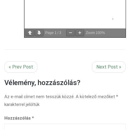
Page
1
/
3
Zoom
100%
« Prev Post
Next Post »
Vélemény, hozzászólás?
Az e-mail címet nem tesszük közzé.
A kötelező mezőket
*
karakterrel jelöltük
Hozzászólás
*