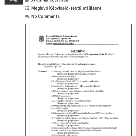
By
admin.egercsehi
Meghívó Képviselő-testületi ülésre
No Comments