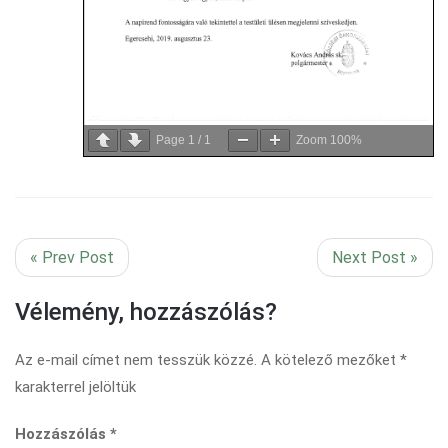
Page
1
/
1
Zoom
100%
« Prev Post
Next Post »
Vélemény, hozzászólás?
Az e-mail címet nem tesszük közzé.
A kötelező mezőket
*
karakterrel jelöltük
Hozzászólás
*