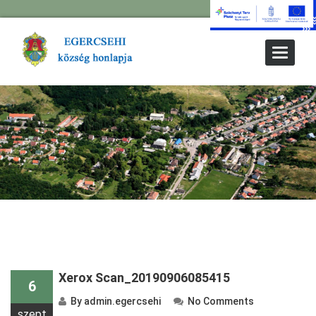
Toggle
Navigat
Xerox Scan_20190906085415
6
By
admin.egercsehi
No Comments
szept