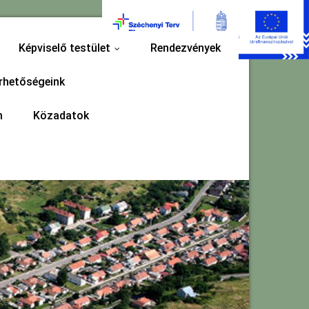
Képviselő testület
Rendezvények
...
rhetőségeink
m
Közadatok