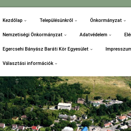
Kezdőlap
Településünkről
Önkormányzat
...
...
...
Nemzetiségi Önkormányzat
Adatvédelem
Elé
...
...
Egercsehi Bányász Baráti Kör Egyesület
Impresszu
...
Választási információk
...