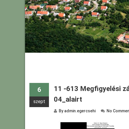
11 -613 Megfigyelési zá
6
04_alairt
szept
By
admin.egercsehi
No Commen