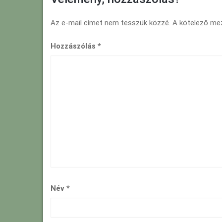
Az e-mail címet nem tesszük közzé.
A kötelező m
Hozzászólás
*
Név
*