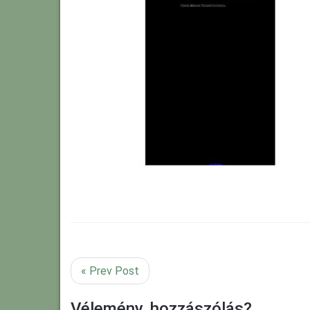
« Prev Post
Vélemény, hozzászólás?