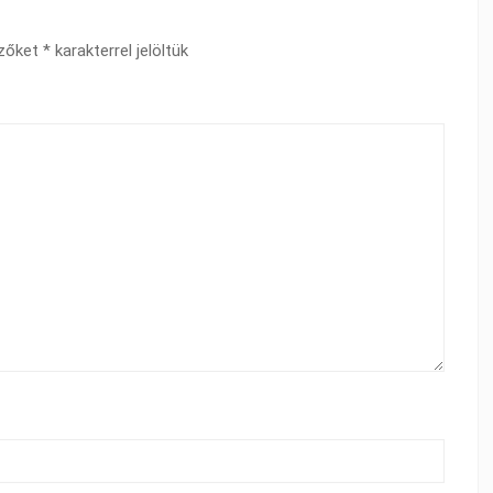
ezőket
*
karakterrel jelöltük