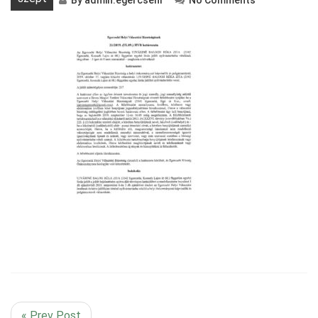
By
admin.egercsehi
No Comments
« Prev Post