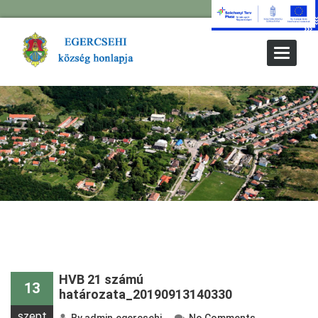
Toggle
Navigat
HVB 21 számú
13
határozata_20190913140330
szept