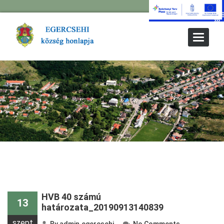
Toggle
Navigat
HVB 40 számú
13
határozata_20190913140839
szept