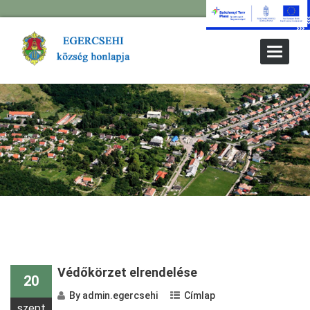
Toggle
Navigat
Védőkörzet elrendelése
20
By
admin.egercsehi
Címlap
szept