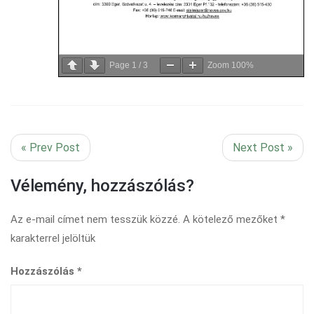
Page
1
/
3
Zoom
100%
« Prev Post
Next Post »
Vélemény, hozzászólás?
Az e-mail címet nem tesszük közzé.
A kötelező mezőket
*
karakterrel jelöltük
Hozzászólás
*