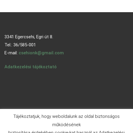
3341 Egercsehi, Egri út 8.
Tel.: 36/585-001
E-mail:
csehionk@gmail.com
Adatkezelési tájékoztató
Tájékoztatjuk, hogy weboldalunk az oldal biztonságos
működésének
biztosítása érdekében cookie-kat használ az Adatkezelési