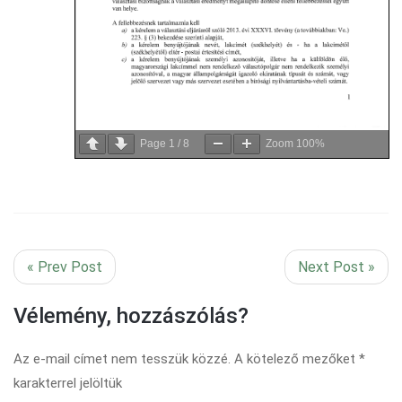
Page
1
/
8
Zoom
100%
« Prev Post
Next Post »
Vélemény, hozzászólás?
Az e-mail címet nem tesszük közzé.
A kötelező mezőket
*
karakterrel jelöltük