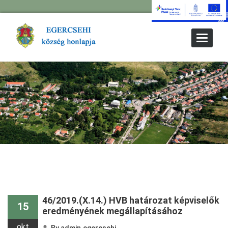
Toggle
Navigat
46/2019.(X.14.) HVB határozat képviselők
15
eredményének megállapításához
okt