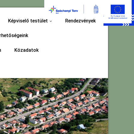
Képviselő testület
Rendezvények
...
rhetőségeink
m
Közadatok