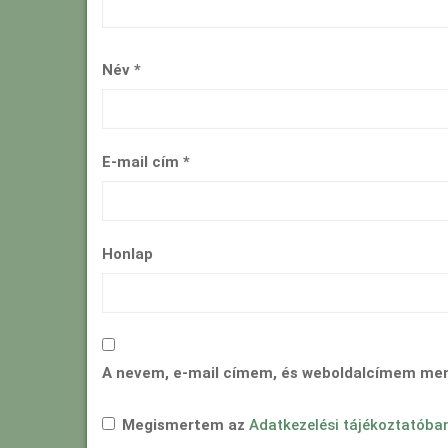
Név
*
E-mail cím
*
Honlap
A nevem, e-mail címem, és weboldalcímem me
Megismertem az
Adatkezelési tájékoztatóba