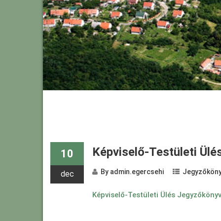
Képviselő-Testületi Ül
10
By
admin.egercsehi
Jegyzőköny
dec
Képviselő-Testületi Ülés Jegyzőköny