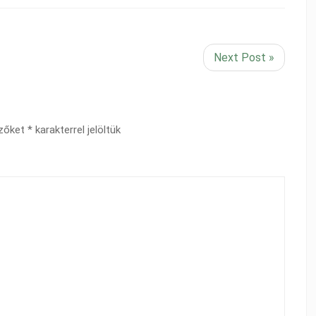
Next Post »
ezőket
*
karakterrel jelöltük