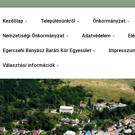
Kezdőlap
Településünkről
Önkormányzat
...
...
...
Nemzetiségi Önkormányzat
Adatvédelem
Elé
...
...
Egercsehi Bányász Baráti Kör Egyesület
Impresszu
...
Választási információk
...