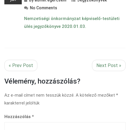
By
admin.egercsehi
Jegyzőkönyvek
No Comments
Nemzetiségi önkormányzat képviselő-testületi
ülés jegyzőkönyve 2020.01.03.
« Prev Post
Next Post »
Vélemény, hozzászólás?
Az e-mail címet nem tesszük közzé.
A kötelező mezőket
*
karakterrel jelöltük
Hozzászólás
*