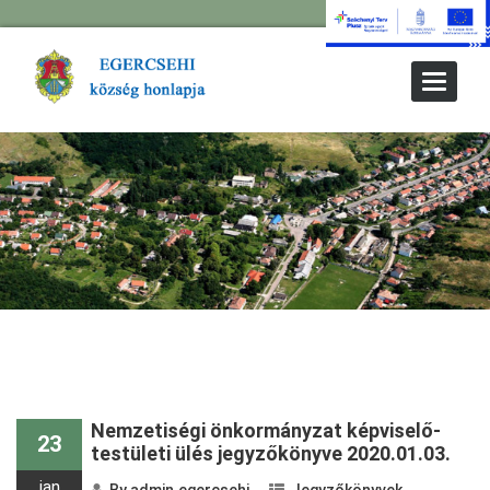
Toggle
Navigat
Nemzetiségi önkormányzat képviselő-
23
testületi ülés jegyzőkönyve 2020.01.03.
jan