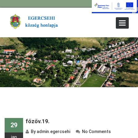
Toggle
Navigat
főzőv.19.
29
By
admin.egercsehi
No Comments
jan