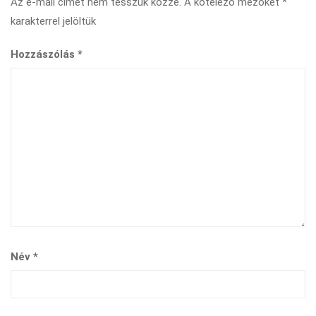
Az e-mail címet nem tesszük közzé.
A kötelező mezőket
*
karakterrel jelöltük
Hozzászólás
*
Név
*