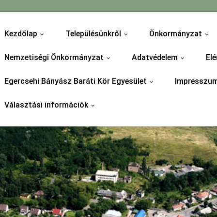
Kezdőlap
Településünkről
Önkormányzat
...
...
...
Nemzetiségi Önkormányzat
Adatvédelem
Elé
...
...
Egercsehi Bányász Baráti Kör Egyesület
Impresszu
...
Választási információk
...