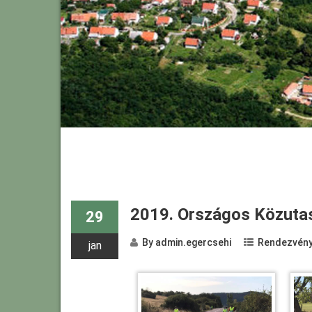
2019. Országos Közuta
29
By
admin.egercsehi
Rendezvén
jan