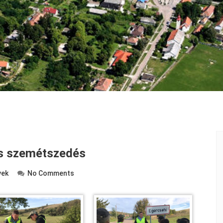
s szemétszedés
yek
No Comments