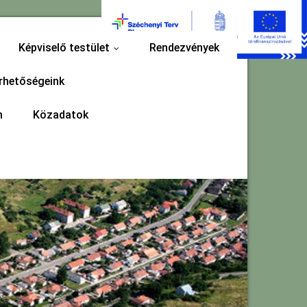
Képviselő testület
Rendezvények
...
rhetőségeink
m
Közadatok