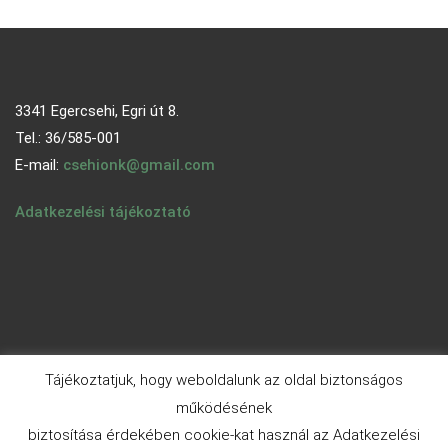
3341 Egercsehi, Egri út 8.
Tel.: 36/585-001
E-mail:
csehionk@gmail.com
Adatkezelési tájékoztató
Tájékoztatjuk, hogy weboldalunk az oldal biztonságos
működésének
biztosítása érdekében cookie-kat használ az Adatkezelési