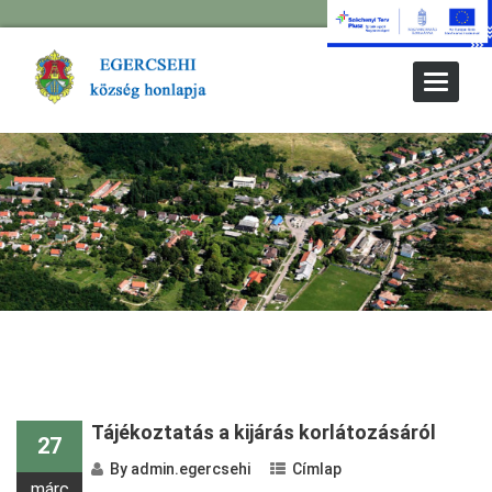
Toggle
Navigat
Tájékoztatás a kijárás korlátozásáról
27
By
admin.egercsehi
Címlap
márc