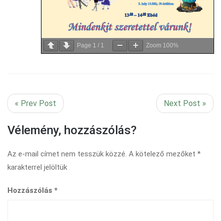
Page
1
/
1
Zoom
100%
« Prev Post
Next Post »
Vélemény, hozzászólás?
Az e-mail címet nem tesszük közzé.
A kötelező mezőket
*
karakterrel jelöltük
Hozzászólás
*