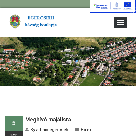
Toggle
Navigat
Meghívó majálisra
5
By
admin.egercsehi
Hírek
ápr