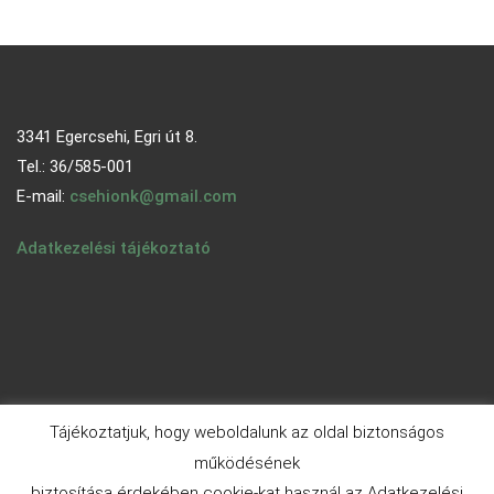
3341 Egercsehi, Egri út 8.
Tel.: 36/585-001
E-mail:
csehionk@gmail.com
Adatkezelési tájékoztató
Tájékoztatjuk, hogy weboldalunk az oldal biztonságos
működésének
biztosítása érdekében cookie-kat használ az Adatkezelési