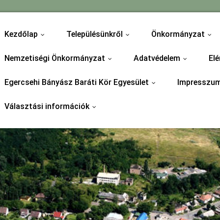
Kezdőlap
Településünkről
Önkormányzat
...
...
...
Nemzetiségi Önkormányzat
Adatvédelem
Elé
...
...
Egercsehi Bányász Baráti Kör Egyesület
Impresszu
...
Választási információk
...