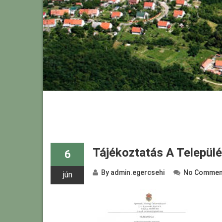
Tájékoztatás A Települ
6
By
admin.egercsehi
No Commen
jún