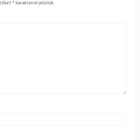
ezőket
*
karakterrel jelöltük