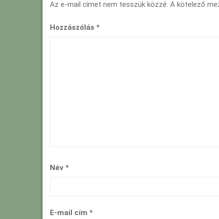
Az e-mail címet nem tesszük közzé.
A kötelező m
Hozzászólás
*
Név
*
E-mail cím
*