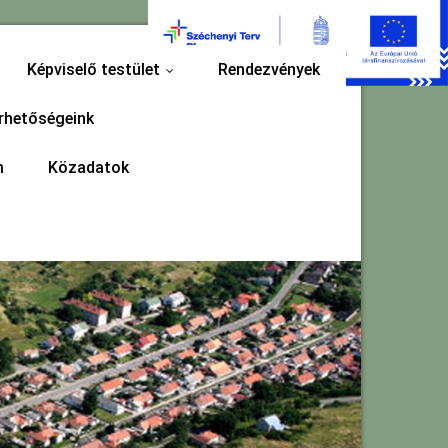
Képviselő testület
Rendezvények
...
rhetőségeink
m
Közadatok